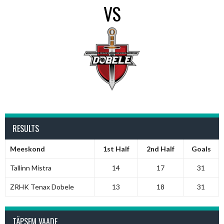
VS
RESULTS
Meeskond
1st Half
2nd Half
Goals
Tallinn Mistra
14
17
31
ZRHK Tenax Dobele
13
18
31
TÄPSEM VAADE