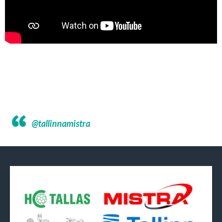
@tallinnamistra