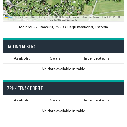
Leaflet
|
Tiles © Esri — Source: Esri, i-cubed, USDA, USGS, AEX, GeoEye, Getmapping, Aerogrid, IGN, IGP, UPR-EGP,
and the GIS User Community
Meierei 27, Raasiku, 75203 Harju maakond, Estonia
TALLINN MISTRA
Asukoht
Goals
Interceptions
No data available in table
ZRHK TENAX DOBELE
Asukoht
Goals
Interceptions
No data available in table