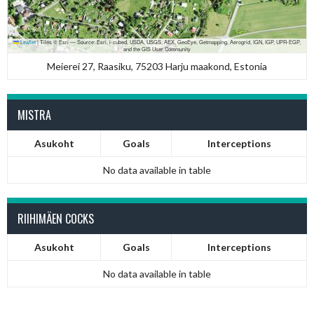
Leaflet
|
Tiles © Esri — Source: Esri, i-cubed, USDA, USGS, AEX, GeoEye, Getmapping, Aerogrid, IGN, IGP, UPR-EGP,
and the GIS User Community
Meierei 27, Raasiku, 75203 Harju maakond, Estonia
MISTRA
Asukoht
Goals
Interceptions
No data available in table
RIIHIMÄEN COCKS
Asukoht
Goals
Interceptions
No data available in table