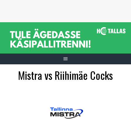
Skip
to
content
Mistra vs Riihimäe Cocks