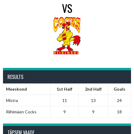
VS
RESULTS
Meeskond
1st Half
2nd Half
Goals
Mistra
11
13
24
Riihimäen Cocks
9
9
18
TÄPSEM VAADE