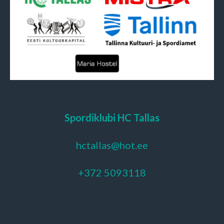
Spordiklubi HC Tallas
hctallas@hot.ee
+372 5093118