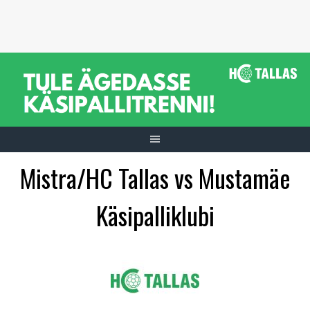
Skip
to
content
Mistra/HC Tallas vs Mustamäe
Käsipalliklubi