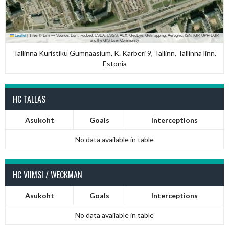
Leaflet
|
Tiles © Esri — Source: Esri, i-cubed, USDA, USGS, AEX, GeoEye, Getmapping, Aerogrid, IGN, IGP, UPR-EGP,
and the GIS User Community
Tallinna Kuristiku Gümnaasium, K. Kärberi 9, Tallinn, Tallinna linn,
Estonia
HC TALLAS
Asukoht
Goals
Interceptions
No data available in table
HC VIIMSI / WECKMAN
Asukoht
Goals
Interceptions
No data available in table