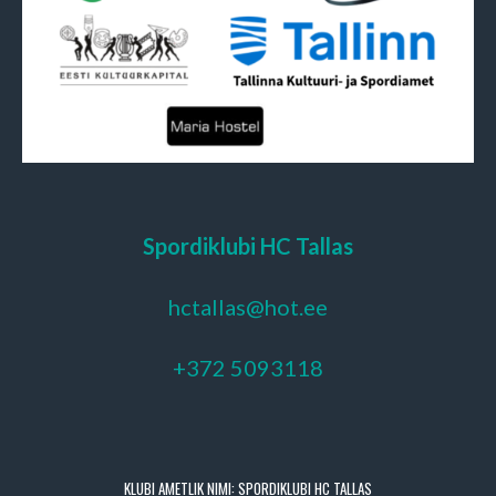
Spordiklubi HC Tallas
hctallas@hot.ee
+372 5093118
KLUBI AMETLIK NIMI: SPORDIKLUBI HC TALLAS