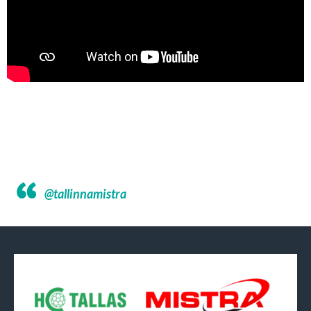
@tallinnamistra