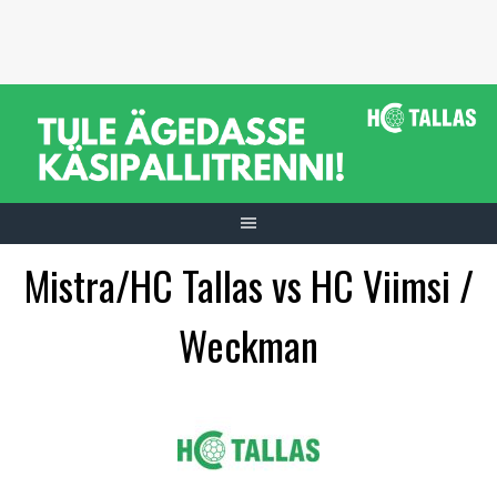
Skip
to
content
Mistra/HC Tallas vs HC Viimsi /
Weckman