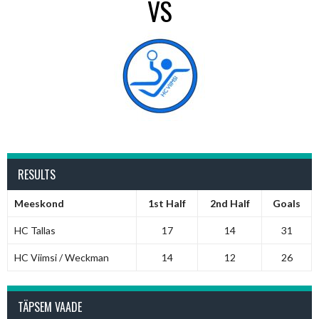
VS
RESULTS
Meeskond
1st Half
2nd Half
Goals
HC Tallas
17
14
31
HC Viimsi / Weckman
14
12
26
TÄPSEM VAADE