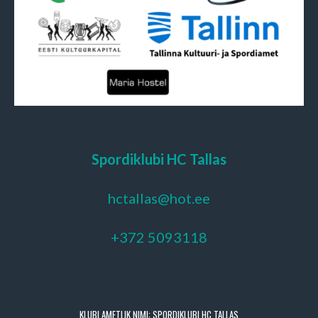
Spordiklubi HC Tallas
hctallas@hot.ee
+372 5093118
KLUBI AMETLIK NIMI: SPORDIKLUBI HC TALLAS