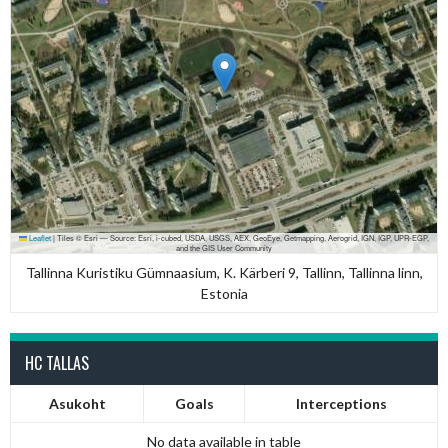
Leaflet
|
Tiles © Esri — Source: Esri, i-cubed, USDA, USGS, AEX, GeoEye, Getmapping, Aerogrid, IGN, IGP, UPR-EGP,
and the GIS User Community
Tallinna Kuristiku Gümnaasium, K. Kärberi 9, Tallinn, Tallinna linn,
Estonia
HC TALLAS
Asukoht
Goals
Interceptions
No data available in table