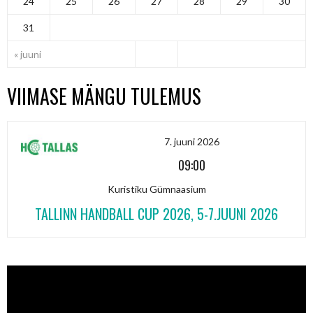
24
25
26
27
28
29
30
31
« juuni
VIIMASE MÄNGU TULEMUS
7. juuni 2026
09:00
Kuristiku Gümnaasium
TALLINN HANDBALL CUP 2026, 5-7.JUUNI 2026