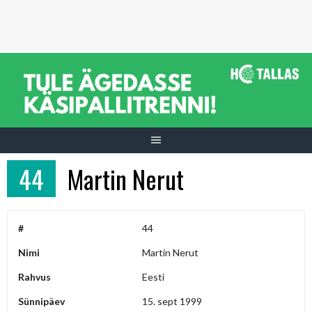
Skip
to
content
44
Martin Nerut
#
44
Nimi
Martin Nerut
Rahvus
Eesti
Sünnipäev
15. sept 1999