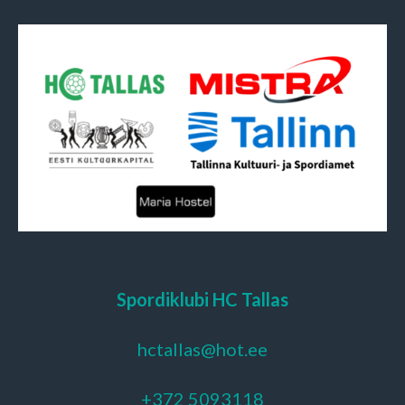
Spordiklubi HC Tallas
hctallas@hot.ee
+372 5093118