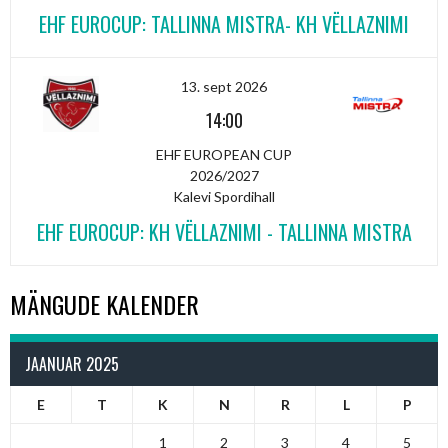
EHF EUROCUP: TALLINNA MISTRA- KH VËLLAZNIMI
13. sept 2026
14:00
EHF EUROPEAN CUP
2026/2027
Kalevi Spordihall
EHF EUROCUP: KH VËLLAZNIMI - TALLINNA MISTRA
MÄNGUDE KALENDER
JAANUAR 2025
E
T
K
N
R
L
P
1
2
3
4
5