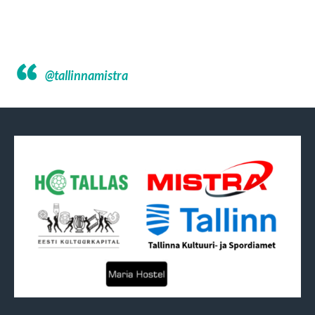
@tallinnamistra