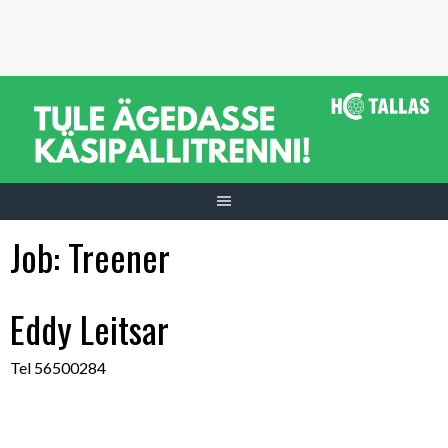
Skip
to
content
Job:
Treener
Eddy Leitsar
Tel 56500284