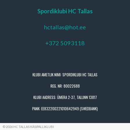
Spordiklubi HC Tallas
hctallas@hot.ee
+372 5093118
KLUBI AMETLIK NIMI: SPORDIKLUBI HC TALLAS
REG. NR: 80022688
KLUBI AADRESS: ÜMERA 2-37, TALLINN 13817
PANK: EE832200221010642949 (SWEDBANK)
© 2026 HC TALLAS KÄSIPALLIKLUBI