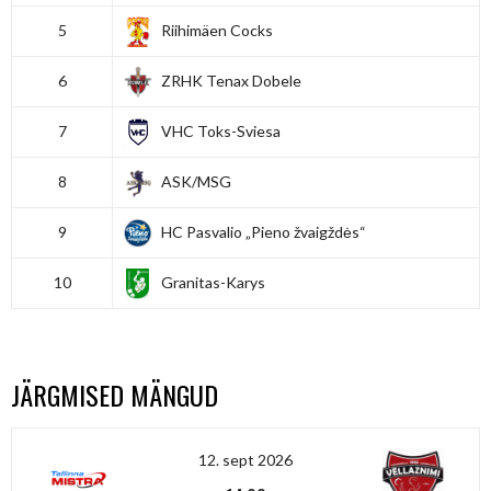
5
Riihimäen Cocks
6
ZRHK Tenax Dobele
7
VHC Toks-Sviesa
8
ASK/MSG
9
HC Pasvalio „Pieno žvaigždės“
10
Granitas-Karys
JÄRGMISED MÄNGUD
12. sept 2026