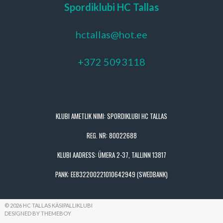
Spordiklubi HC Tallas
hctallas@hot.ee
+372 5093118
KLUBI AMETLIK NIMI: SPORDIKLUBI HC TALLAS
REG. NR: 80022688
KLUBI AADRESS: ÜMERA 2-37, TALLINN 13817
PANK: EE832200221010642949 (SWEDBANK)
© 2026 HC TALLAS KÄSIPALLIKLUBI
DESIGNED BY THEMEBOY