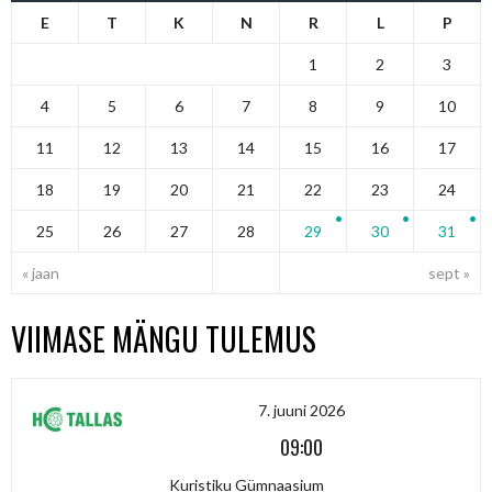
E
T
K
N
R
L
P
1
2
3
4
5
6
7
8
9
10
11
12
13
14
15
16
17
18
19
20
21
22
23
24
25
26
27
28
29
30
31
« jaan
sept »
VIIMASE MÄNGU TULEMUS
7. juuni 2026
09:00
Kuristiku Gümnaasium