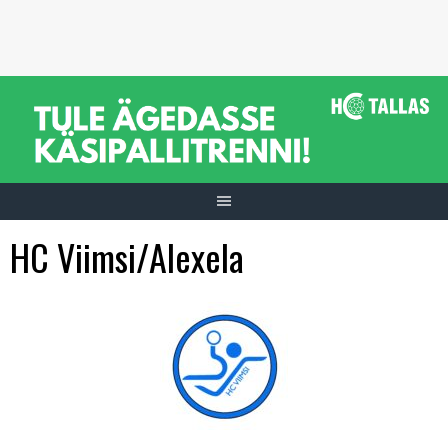
Skip
to
content
HC Viimsi/Alexela