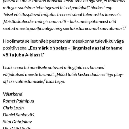
päeval oli meie koostöö konarlik. Positiivne oli aga see, et mõlemas
mängus suutsime teha tugevad teised poolajad,“ hindas Lepp.
Teisel võistluspäeval mõjutas treeneri sõnul tulemusi ka koosseis.
„Võistluskalender mängis oma rolli – kaks meie põhimeest olid
seotud meeste poolfinaaliga ning see takistas enamat saavutamast.“
Hoolimata sellest näeb peatreener meeskonna tulevikku väga
positiivsena.
„Eesmärk on selge – järgmisel aastal tahame
võita juba A-klassi.“
Lisaks noortekoondisele ootavad mängijaid ees ka uued
väljakutsed meeste tasandil. „Nüüd tuleb keskenduda esiliiga play-
off’iks valmistumisele,“ lisas Lepp.
Võistkond
Romet Palmipuu
Chris Lozin
Daniel Sankovitš
Siim Dobrjakov
Uku Märt Sults