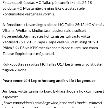
Finaaletapil lõpetas HC Tallas põhiturniiri kindla 26:18
võiduga HC Mustamäe üle ning läks otsustavatele
kohtumistele vastu heas vormis.
A-finaalturniiri avamängus alistas HC Tallas 25:18 HC Viimsi /
Vitamin Well, mis kindlustas meeskonnale sisuliselt
hõbemedali. Järgnevates kohtumistes tuli vastu võtta
kaotused – 21:28 SK Tapa / Tapa valla SK vastu ning 18:23
Põlva SK / Põlva KPK meeskonnalt. Need tulemused enam
Tallase lõppkohta ei mõjutanud.
Kokkuvõttes saavutas HC Tallas U17 Eesti meistrivõistlustel
tugeva 2. koha.
Peatreener Jüri Lepp: hooaeg andis väärt kogemuse
Jüri Lepp võttis turniiri ja kogu B-klassi hooaja kokku mitmest
aspektist.
„Selles vanuseklassis on mänge vähe ja see andis tunda – esimesel