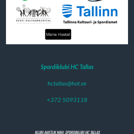
Spordiklubi HC Tallas
hctallas@hot.ee
+372 5093118
KLUBI AMETLIK NIMI: SPORDIKLUBI HC TALLAS