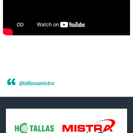
@tallinnamistra