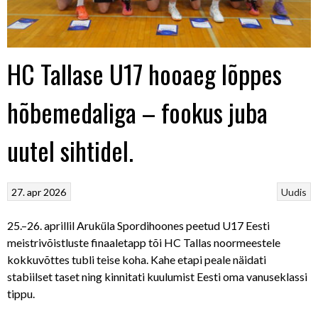
HC Tallase U17 hooaeg lõppes
hõbemedaliga – fookus juba
uutel sihtidel.
27. apr 2026
Uudis
25.–26. aprillil Aruküla Spordihoones peetud U17 Eesti
meistrivõistluste finaaletapp tõi HC Tallas noormeestele
kokkuvõttes tubli teise koha. Kahe etapi peale näidati
stabiilset taset ning kinnitati kuulumist Eesti oma vanuseklassi
tippu.