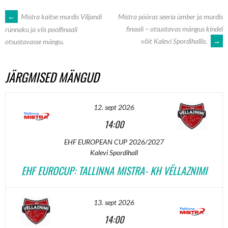
POST
←
Mistra kaitse murdis Viljandi
Mistra pööras seeria ümber ja murdis
finaali – otsustavas mängus kindel
rünnaku ja viis poolfinaali
võit Kalevi Spordihallis.
→
otsustavasse mängu.
NAVIGATION
JÄRGMISED MÄNGUD
12. sept 2026
14:00
EHF EUROPEAN CUP 2026/2027
Kalevi Spordihall
EHF EUROCUP: TALLINNA MISTRA- KH VËLLAZNIMI
13. sept 2026
14:00