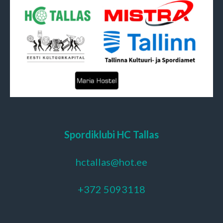
Spordiklubi HC Tallas
hctallas@hot.ee
+372 5093118