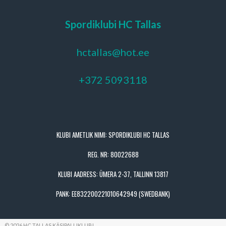
Spordiklubi HC Tallas
hctallas@hot.ee
+372 5093118
KLUBI AMETLIK NIMI: SPORDIKLUBI HC TALLAS
REG. NR: 80022688
KLUBI AADRESS: ÜMERA 2-37, TALLINN 13817
PANK: EE832200221010642949 (SWEDBANK)
© 2026 HC TALLAS KÄSIPALLIKLUBI