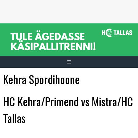
Skip
to
content
Kehra Spordihoone
HC Kehra/Primend vs Mistra/HC
Tallas