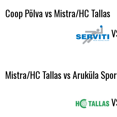
Coop Põlva vs Mistra/HC Tallas
V
Mistra/HC Tallas vs Aruküla Spor
V