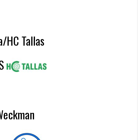
a/HC Tallas
S
/ Weckman