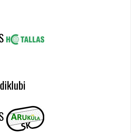
S
diklubi
S