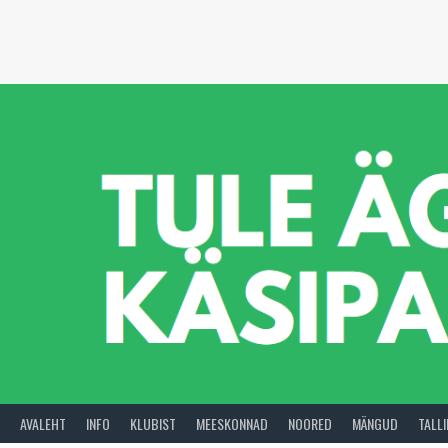
Skip
to
content
AVALEHT
INFO
KLUBIST
MEESKONNAD
NOORED
MÄNGUD
TALL