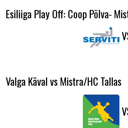
Esiliiga Play Off: Coop Põlva- Mi
V
Valga Käval vs Mistra/HC Tallas
V