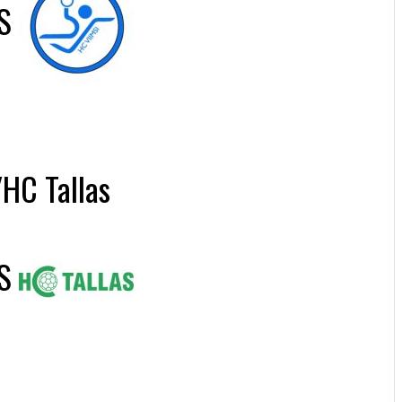
S
/HC Tallas
S