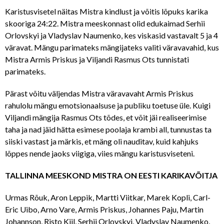
Karistusvisetel näitas Mistra kindlust ja võitis lõpuks karika
skooriga 24:22. Mistra meeskonnast olid edukaimad Serhii
Orlovskyi ja Vladyslav Naumenko, kes viskasid vastavalt 5 ja 4
väravat. Mängu parimateks mängijateks valiti väravavahid, kus
Mistra Armis Priskus ja Viljandi Rasmus Ots tunnistati
parimateks.
Pärast võitu väljendas Mistra väravavaht Armis Priskus
rahulolu mängu emotsionaalsuse ja publiku toetuse üle. Kuigi
Viljandi mängija Rasmus Ots tõdes, et võit jäi realiseerimise
taha ja nad jäid hätta esimese poolaja krambi all, tunnustas ta
siiski vastast ja märkis, et mäng oli nauditav, kuid kahjuks
lõppes nende jaoks viigiga, viies mängu karistusviseteni.
TALLINNA MEESKOND MISTRA ON EESTI KARIKAVÕITJA
Urmas Rõuk, Aron Leppik, Martti Viitkar, Marek Kopli, Carl-
Eric Uibo, Arno Vare, Armis Priskus, Johannes Paju, Martin
Johannson, Risto Kiil, Serhii Orlovskyi, Vladyslav Naumenko,