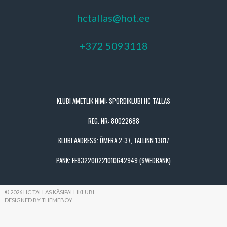
hctallas@hot.ee
+372 5093118
KLUBI AMETLIK NIMI: SPORDIKLUBI HC TALLAS
REG. NR: 80022688
KLUBI AADRESS: ÜMERA 2-37, TALLINN 13817
PANK: EE832200221010642949 (SWEDBANK)
© 2026 HC TALLAS KÄSIPALLIKLUBI
DESIGNED BY THEMEBOY