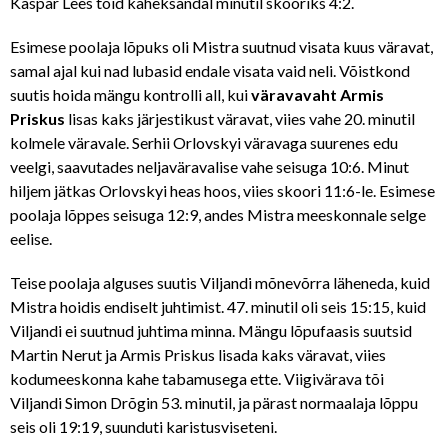
Kaspar Lees tõid kaheksandal minutil skooriks 4:2.
Esimese poolaja lõpuks oli Mistra suutnud visata kuus väravat,
samal ajal kui nad lubasid endale visata vaid neli. Võistkond
suutis hoida mängu kontrolli all, kui
väravavaht Armis
Priskus
lisas kaks järjestikust väravat, viies vahe 20. minutil
kolmele väravale. Serhii Orlovskyi väravaga suurenes edu
veelgi, saavutades neljaväravalise vahe seisuga 10:6. Minut
hiljem jätkas Orlovskyi heas hoos, viies skoori 11:6-le. Esimese
poolaja lõppes seisuga 12:9, andes Mistra meeskonnale selge
eelise.
Teise poolaja alguses suutis Viljandi mõnevõrra läheneda, kuid
Mistra hoidis endiselt juhtimist. 47. minutil oli seis 15:15, kuid
Viljandi ei suutnud juhtima minna. Mängu lõpufaasis suutsid
Martin Nerut ja Armis Priskus lisada kaks väravat, viies
kodumeeskonna kahe tabamusega ette. Viigivärava tõi
Viljandi Simon Drõgin 53. minutil, ja pärast normaalaja lõppu
seis oli 19:19, suunduti karistusviseteni.