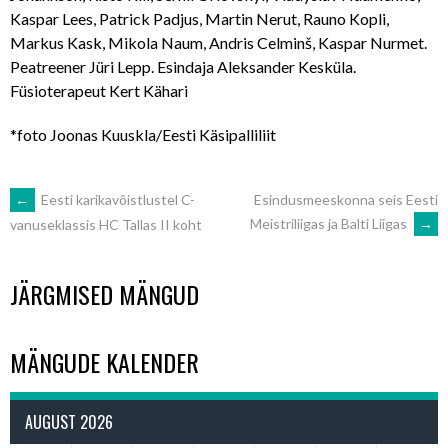
Kaspar Lees, Patrick Padjus, Martin Nerut, Rauno Kopli,
Markus Kask, Mikola Naum, Andris Celminš, Kaspar Nurmet.
Peatreener Jüri Lepp. Esindaja Aleksander Kesküla.
Füsioterapeut Kert Kähari
*foto Joonas Kuuskla/Eesti Käsipalliliit
POST
←
Eesti karikavõistlustel C-
Esindusmeeskonna seis Eesti
Meistriliigas ja Balti Liigas
→
vanuseklassis HC Tallas II koht
NAVIGATION
JÄRGMISED MÄNGUD
MÄNGUDE KALENDER
AUGUST 2026