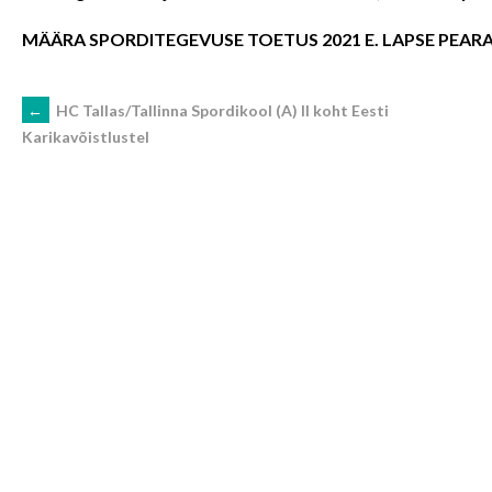
MÄÄRA SPORDITEGEVUSE TOETUS 2021 E. LAPSE PEARAH
POST
←
HC Tallas/Tallinna Spordikool (A) II koht Eesti
Karikavõistlustel
NAVIGATION