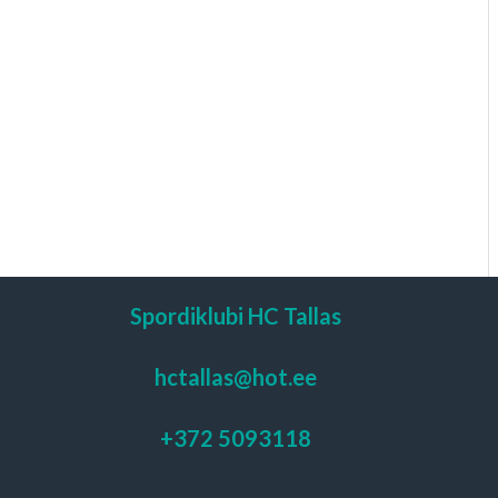
Spordiklubi HC Tallas
hctallas@hot.ee
+372 5093118