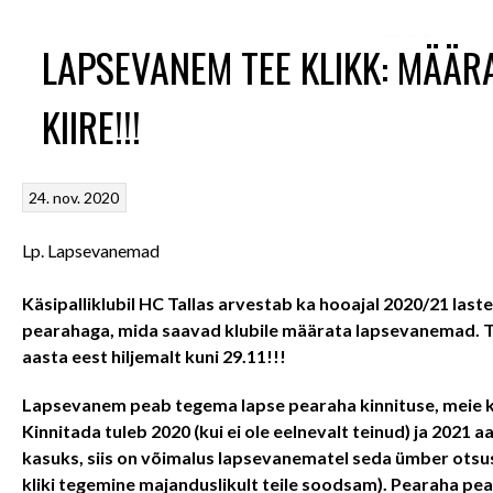
LAPSEVANEM TEE KLIKK: MÄÄRA
KIIRE!!!
24. nov. 2020
Lp. Lapsevanemad
Käsipalliklubil HC Tallas arvestab ka hooajal 2020/21 las
pearahaga, mida saavad klubile määrata lapsevanemad.
T
aasta eest hiljemalt kuni 29.11!!!
Lapsevanem peab tegema lapse pearaha kinnituse, meie kasu
Kinnitada tuleb 2020 (kui ei ole eelnevalt teinud) ja
2021 aa
kasuks, siis on võimalus lapsevanematel seda ümber otsusta
kliki tegemine majanduslikult teile soodsam). Pearaha pea