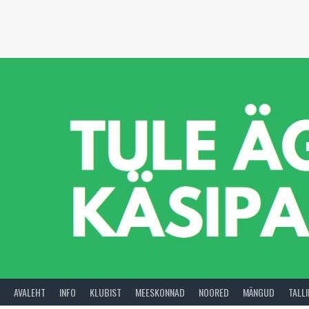
Skip
to
content
AVALEHT
INFO
KLUBIST
MEESKONNAD
NOORED
MÄNGUD
TALL