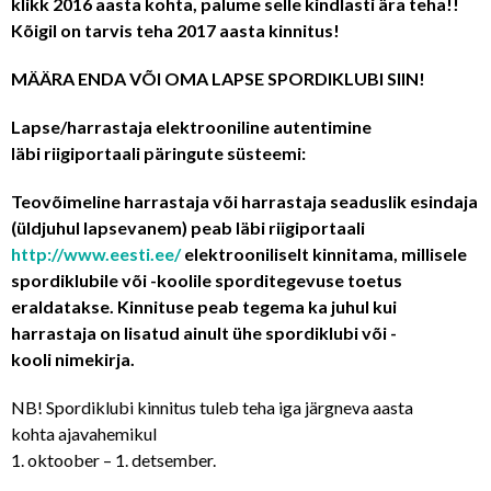
klikk 2016 aasta kohta, palume selle kindlasti ära teha!!
Kõigil on tarvis teha 2017 aasta kinnitus!
MÄÄRA ENDA VÕI OMA LAPSE SPORDIKLUBI SIIN!
Lapse/harrastaja elektrooniline autentimine
läbi riigiportaali päringute süsteemi:
Teovõimeline harrastaja või harrastaja seaduslik esindaja
(üldjuhul lapsevanem) peab läbi riigiportaali
http://www.eesti.ee/
elektrooniliselt kinnitama, millisele
spordiklubile või -koolile sporditegevuse toetus
eraldatakse. Kinnituse peab tegema ka juhul kui
harrastaja on lisatud ainult ühe spordiklubi või -
kooli nimekirja.
NB! Spordiklubi kinnitus tuleb teha iga järgneva aasta
kohta ajavahemikul
1. oktoober – 1. detsember.