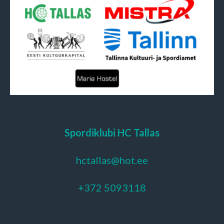
Spordiklubi HC Tallas
hctallas@hot.ee
+372 5093118