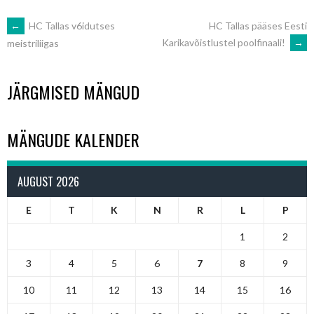
POST
←
HC Tallas v6idutses
HC Tallas pääses Eesti
Karikavõistlustel poolfinaali!
→
meistriliigas
NAVIGATION
JÄRGMISED MÄNGUD
MÄNGUDE KALENDER
AUGUST 2026
E
T
K
N
R
L
P
1
2
3
4
5
6
7
8
9
10
11
12
13
14
15
16