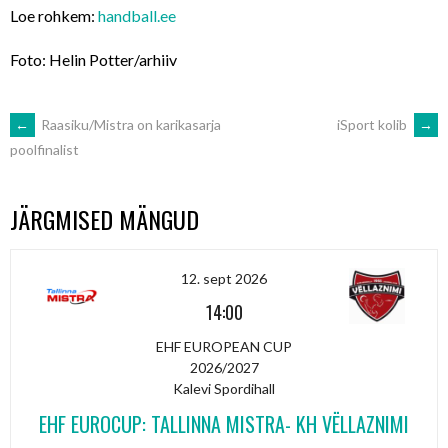
Loe rohkem:
handball.ee
Foto: Helin Potter/arhiiv
POST
←
Raasiku/Mistra on karikasarja
iSport kolib
→
poolfinalist
NAVIGATION
JÄRGMISED MÄNGUD
12. sept 2026
14:00
EHF EUROPEAN CUP
2026/2027
Kalevi Spordihall
EHF EUROCUP: TALLINNA MISTRA- KH VËLLAZNIMI