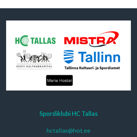
Spordiklubi HC Tallas
hctallas@hot.ee