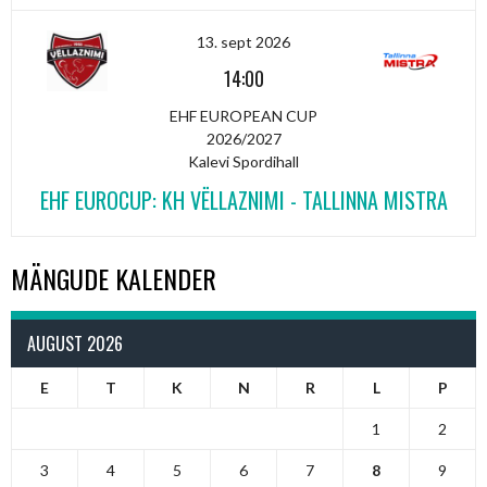
13. sept 2026
14:00
EHF EUROPEAN CUP
2026/2027
Kalevi Spordihall
EHF EUROCUP: KH VËLLAZNIMI - TALLINNA MISTRA
MÄNGUDE KALENDER
AUGUST 2026
E
T
K
N
R
L
P
1
2
3
4
5
6
7
8
9