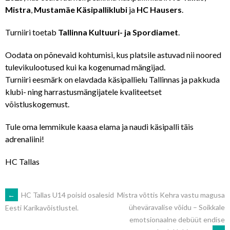
Mistra
,
Mustamäe Käsipalliklubi
ja
HC Hausers
.
Turniiri toetab
Tallinna Kultuuri- ja Spordiamet
.
Oodata on põnevaid kohtumisi, kus platsile astuvad nii noored
tulevikulootused kui ka kogenumad mängijad.
Turniiri eesmärk on elavdada käsipallielu Tallinnas ja pakkuda
klubi- ning harrastusmängijatele kvaliteetset
võistluskogemust.
Tule oma lemmikule kaasa elama ja naudi käsipalli täis
adrenaliini!
HC Tallas
POST
←
HC Tallas U14 poisid osalesid
Mistra võttis Kehra vastu magusa
üheväravalise võidu – Soikkale
Eesti Karikavõistlustel.
emotsionaalne debüüt endise
NAVIGATION