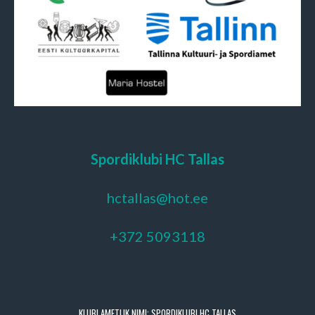
Spordiklubi HC Tallas
hctallas@hot.ee
+372 5093118
KLUBI AMETLIK NIMI: SPORDIKLUBI HC TALLAS