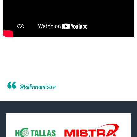
@tallinnamistra