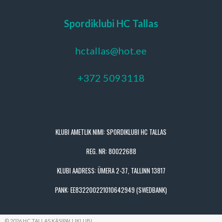
Spordiklubi HC Tallas
hctallas@hot.ee
+372 5093118
KLUBI AMETLIK NIMI: SPORDIKLUBI HC TALLAS
REG. NR: 80022688
KLUBI AADRESS: ÜMERA 2-37, TALLINN 13817
PANK: EE832200221010642949 (SWEDBANK)
© 2026 HC TALLAS KÄSIPALLIKLUBI