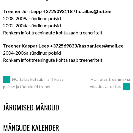
Treener Jüri Lepp +3725093118 / hctallas@hot.ee
2008-2009a sündinud poisid
2002-2004a sündinud poisid
Rohkem infot treeningute kohta saab treeneritelt
Treener Kaspar Lees +372569833/kaspar.lees@mail.ee
2004-2006a sündinud poisid
Rohkem infot treeningute kohta saab treeneritelt
POST
←
HC Tallas kutsub I ja II klassi
HC Tallas treening- ja
võistlusvarustus
→
poisse ja tüdrukuid trenni!
NAVIGATION
JÄRGMISED MÄNGUD
MÄNGUDE KALENDER