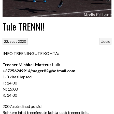
Tule TRENNI!
22. sept 2020
Uudis
INFO TREENINGUTE KOHTA:
Treener Minhkel-Matteus Luik
+37256249914/mager82@hotmail.com
1-3 klassi lapsed
T: 14:00
N: 15:00
R: 14:00
2007a sündinud poisid
Rohkem infot treeningute kohta saab treeneritelt.